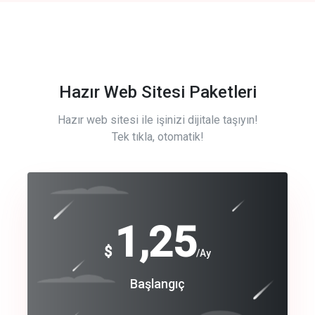
Hazır Web Sitesi Paketleri
Hazır web sitesi ile işinizi dijitale taşıyın!
Tek tıkla, otomatik!
Free
1,25
$
/Ay
Basic
Başlangıç