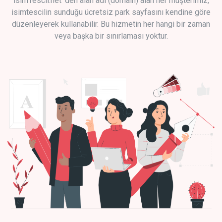
isimTescil.net 'den alan adı (domain) alan her müşterimiz,
isimtescilin sunduğu ücretsiz park sayfasını kendine göre
düzenleyerek kullanabilir. Bu hizmetin her hangi bir zaman
veya başka bir sınırlaması yoktur.