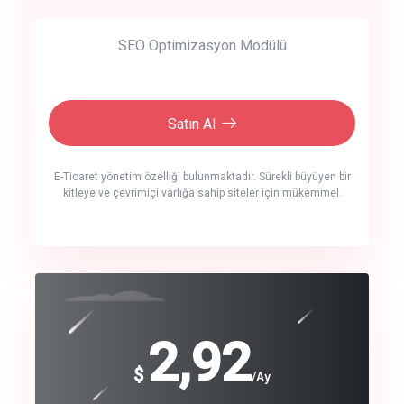
SEO Optimizasyon Modülü
Satın Al
E-Ticaret yönetim özelliği bulunmaktadır. Sürekli büyüyen bir
kitleye ve çevrimiçi varlığa sahip siteler için mükemmel.
crm auto cync
click to call back
240
2,92
$
$
/year
/Ay
track energy costs