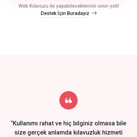
crm auto cync
Web Kılavuzu ile yapabileceklerinin sınırı yok!
Destek İçin Buradayız
click to call back
track energy costs
predictive dialing
Get Started
Start by trying our service for 30 days free trial no credit card
required.
"Kullanımı rahat ve hiç bilginiz olmasa bile
size gerçek anlamda kılavuzluk hizmeti