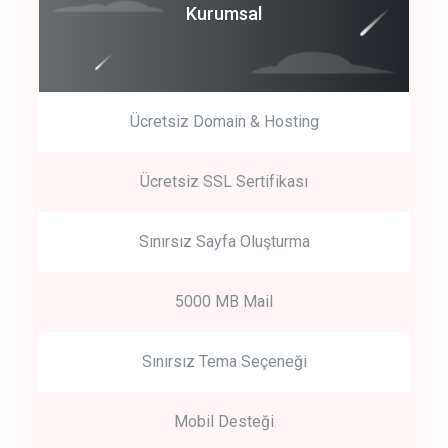
Coroprate
Kurumsal
predictive dialing
Ücretsiz Domain & Hosting
Get Started
Ücretsiz SSL Sertifikası
Start by trying our service for 30 days free trial no credit card
required.
Sınırsız Sayfa Oluşturma
5000 MB Mail
Sınırsız Tema Seçeneği
Mobil Desteği